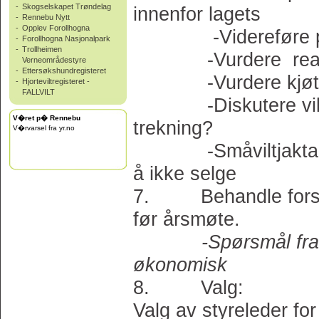
-
Skogselskapet Trøndelag
innenfor lag
-
Rennebu Nytt
-
Opplev Forollhogna
-Videreføre prise
-
Forollhogna Nasjonalpark
-
Trollheimen
-Vurdere reaksjon
Verneområdestyre
-
Ettersøkshundregisteret
-Vurdere kjøttpri
-
Hjorteviltregisteret -
FALLVILT
-Diskutere villrei
V�ret p� Rennebu
trekning?
V�rvarsel fra yr.no
-Småviltjakta legg
å ikke selge b
7. Behandle forslag
før årsmøte.
-Spørsmål fra
økonomisk 
8. Valg:
Valg av styreleder for 