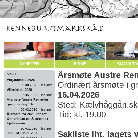
NYHETER
FISKE
SMÅVILTJ
Årsmøte Austre Re
SISTE
Førjaktmøte 2026
Ordinært årsmøte i g
les mer
03.08.2026
Villreinjakt 2026
16.04.2026
les mer
07.05.2026
Årsmøte Austre Rennebu
Sted: Kælvhåggån.sko
grunneierlag SA
les mer
26.03.2026
Tid: kl. 19.00
Årsmøte for 2025, Innset
Utmarkslag og Storinnset
Fjellsameie
les mer
10.03.2026
Sakliste iht. lagets 
JEGERPRØVE 2026