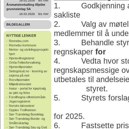
les mer
26.02.2026
1. Godkjenning av f
Årsmøteinnkalling Ilfjellet
grunneierlag SA
sakliste
les mer
16.02.2026
2. Valg av møtelede
BILDEGALLERI
medlemmer til å u
NYTTIGE LENKER
3. Behandle styrets
-
Rennebu.com
-
Rennebu kommune
regnskaper
for
-
Merke- og utviklingsprosjekt
hjort
-
Hjorteviltregisteret
4. Vedta hvor stor
-
Orkla Fellesforvaltning
-
Hjorteviltportalen
regnskapsmessi
-
Settogskutt.no - levering av
skjema på nett
utbetales til andel
-
Rovviltportalen
-
Miljødirektoratet
styret.
-
Inatur - portal for kjøp/salg
av jakt og fiske
5. Styrets forslag t
-
Forollhogna villreinområde
-
Jegerregisteret
administr
-
Norske lakseelver
-
Opplev Trollheimen
for 2025.
-
Sør-Trøndelag Bondelag
-
Sør-Trøndelag Bonde- og
6. Fastsette priser 
Småbrukarlag
-
Sør-Trøndelag Sau og Geit