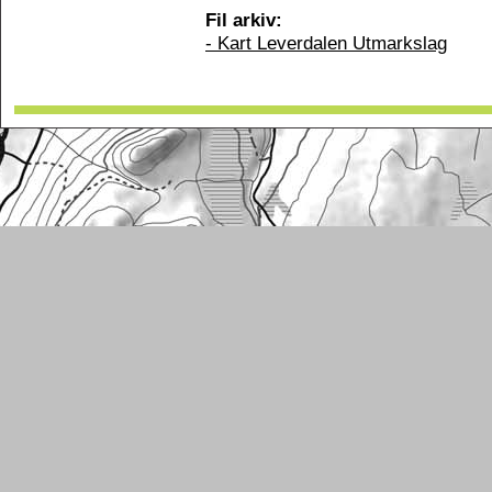
Fil arkiv:
- Kart Leverdalen Utmarkslag