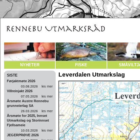
NYHETER
FISKE
SMÅVILTJ
Leverdalen Utmarkslag
SISTE
Førjaktmøte 2026
les mer
03.08.2026
Villreinjakt 2026
les mer
07.05.2026
Årsmøte Austre Rennebu
grunneierlag SA
les mer
26.03.2026
Årsmøte for 2025, Innset
Utmarkslag og Storinnset
Fjellsameie
les mer
10.03.2026
JEGERPRØVE 2026