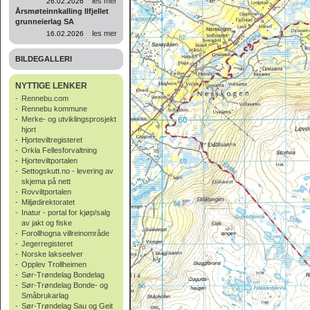
les mer
26.02.2026
Årsmøteinnkalling Ilfjellet
grunneierlag SA
les mer
16.02.2026
BILDEGALLERI
NYTTIGE LENKER
-
Rennebu.com
-
Rennebu kommune
-
Merke- og utviklingsprosjekt
hjort
-
Hjorteviltregisteret
-
Orkla Fellesforvaltning
-
Hjorteviltportalen
-
Settogskutt.no - levering av
skjema på nett
-
Rovviltportalen
-
Miljødirektoratet
-
Inatur - portal for kjøp/salg
av jakt og fiske
-
Forollhogna villreinområde
-
Jegerregisteret
-
Norske lakseelver
-
Opplev Trollheimen
-
Sør-Trøndelag Bondelag
-
Sør-Trøndelag Bonde- og
Småbrukarlag
-
Sør-Trøndelag Sau og Geit