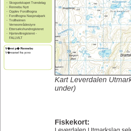
-
Skogselskapet Trøndelag
-
Rennebu Nytt
-
Opplev Forollhogna
-
Forollhogna Nasjonalpark
-
Trollheimen
Verneområdestyre
-
Ettersøkshundregisteret
-
Hjorteviltregisteret -
FALLVILT
V�ret p� Rennebu
V�rvarsel fra yr.no
Kart Leverdalen Utmarksl
under)
Fiskekort:
Leverdalen Utmarkslag sel