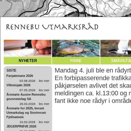
NYHETER
FISKE
SMÅVILTJ
Mandag 4. juli ble en rådyr
SISTE
Førjaktmøte 2026
En forbipasserende trafikka
les mer
03.08.2026
påkjørselen avlivet det skad
Villreinjakt 2026
les mer
07.05.2026
meldingen ca. kl.13:00 og r
Årsmøte Austre Rennebu
grunneierlag SA
fant ikke noe rådyr i områd
les mer
26.03.2026
Årsmøte for 2025, Innset
Utmarkslag og Storinnset
Fjellsameie
les mer
10.03.2026
JEGERPRØVE 2026