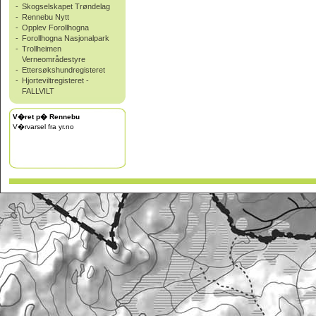
-
Skogselskapet Trøndelag
-
Rennebu Nytt
-
Opplev Forollhogna
-
Forollhogna Nasjonalpark
-
Trollheimen
Verneområdestyre
-
Ettersøkshundregisteret
-
Hjorteviltregisteret -
FALLVILT
V�ret p� Rennebu
V�rvarsel fra yr.no