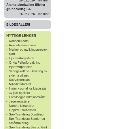
les mer
26.02.2026
Årsmøteinnkalling Ilfjellet
grunneierlag SA
les mer
16.02.2026
BILDEGALLERI
NYTTIGE LENKER
-
Rennebu.com
-
Rennebu kommune
-
Merke- og utviklingsprosjekt
hjort
-
Hjorteviltregisteret
-
Orkla Fellesforvaltning
-
Hjorteviltportalen
-
Settogskutt.no - levering av
skjema på nett
-
Rovviltportalen
-
Miljødirektoratet
-
Inatur - portal for kjøp/salg
av jakt og fiske
-
Forollhogna villreinområde
-
Jegerregisteret
-
Norske lakseelver
-
Opplev Trollheimen
-
Sør-Trøndelag Bondelag
-
Sør-Trøndelag Bonde- og
Småbrukarlag
-
Sør-Trøndelag Sau og Geit