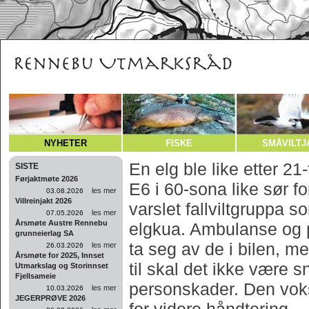
NYHETER
FISKE
SMÅVILTJ
En elg ble like etter 2
SISTE
Førjaktmøte 2026
E6 i 60-sona like sør f
les mer
03.08.2026
Villreinjakt 2026
varslet fallviltgruppa 
les mer
07.05.2026
Årsmøte Austre Rennebu
elgkua. Ambulanse og pol
grunneierlag SA
ta seg av de i bilen, m
les mer
26.03.2026
Årsmøte for 2025, Innset
til skal det ikke være 
Utmarkslag og Storinnset
Fjellsameie
personskader. Den vok
les mer
10.03.2026
JEGERPRØVE 2026