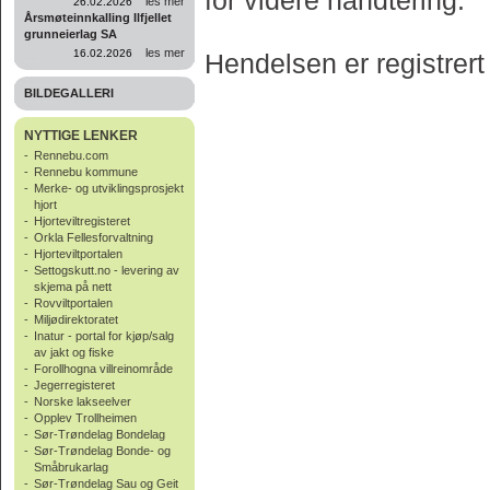
for videre håndtering.
les mer
26.02.2026
Årsmøteinnkalling Ilfjellet
grunneierlag SA
les mer
16.02.2026
Hendelsen er registrert
BILDEGALLERI
NYTTIGE LENKER
-
Rennebu.com
-
Rennebu kommune
-
Merke- og utviklingsprosjekt
hjort
-
Hjorteviltregisteret
-
Orkla Fellesforvaltning
-
Hjorteviltportalen
-
Settogskutt.no - levering av
skjema på nett
-
Rovviltportalen
-
Miljødirektoratet
-
Inatur - portal for kjøp/salg
av jakt og fiske
-
Forollhogna villreinområde
-
Jegerregisteret
-
Norske lakseelver
-
Opplev Trollheimen
-
Sør-Trøndelag Bondelag
-
Sør-Trøndelag Bonde- og
Småbrukarlag
-
Sør-Trøndelag Sau og Geit