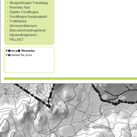
-
Skogselskapet Trøndelag
-
Rennebu Nytt
-
Opplev Forollhogna
-
Forollhogna Nasjonalpark
-
Trollheimen
Verneområdestyre
-
Ettersøkshundregisteret
-
Hjorteviltregisteret -
FALLVILT
V�ret p� Rennebu
V�rvarsel fra yr.no