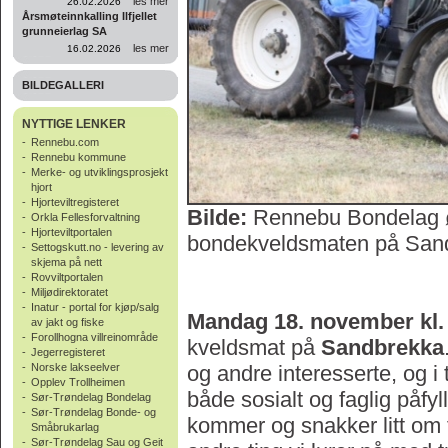
les mer
26.02.2026
Årsmøteinnkalling Ilfjellet
grunneierlag SA
les mer
16.02.2026
BILDEGALLERI
NYTTIGE LENKER
-
Rennebu.com
-
Rennebu kommune
-
Merke- og utviklingsprosjekt
hjort
-
Hjorteviltregisteret
Bilde:
Rennebu Bondelag ø
-
Orkla Fellesforvaltning
-
Hjorteviltportalen
bondekveldsmaten på Sand
-
Settogskutt.no - levering av
skjema på nett
-
Rovviltportalen
-
Miljødirektoratet
-
Inatur - portal for kjøp/salg
Mandag 18. november kl.
av jakt og fiske
-
Forollhogna villreinområde
kveldsmat på
Sandbrekka
-
Jegerregisteret
-
Norske lakseelver
og andre interesserte, og i t
-
Opplev Trollheimen
både sosialt og faglig påfy
-
Sør-Trøndelag Bondelag
-
Sør-Trøndelag Bonde- og
kommer og snakker litt om f
Småbrukarlag
-
Sør-Trøndelag Sau og Geit