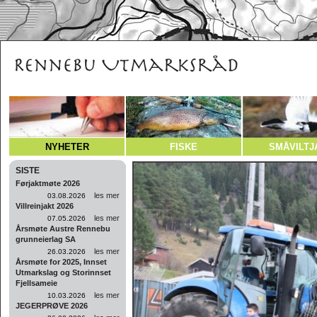
NYHETER
FISKE
SMÅVILTJ
SISTE
Førjaktmøte 2026
les mer
03.08.2026
Villreinjakt 2026
les mer
07.05.2026
Årsmøte Austre Rennebu
grunneierlag SA
les mer
26.03.2026
Årsmøte for 2025, Innset
Utmarkslag og Storinnset
Fjellsameie
les mer
10.03.2026
JEGERPRØVE 2026