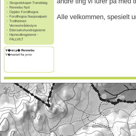
andre ting vi lurer på med 
-
Skogselskapet Trøndelag
-
Rennebu Nytt
-
Opplev Forollhogna
Alle velkommen, spesielt
-
Forollhogna Nasjonalpark
-
Trollheimen
Verneområdestyre
-
Ettersøkshundregisteret
-
Hjorteviltregisteret -
FALLVILT
V�ret p� Rennebu
V�rvarsel fra yr.no