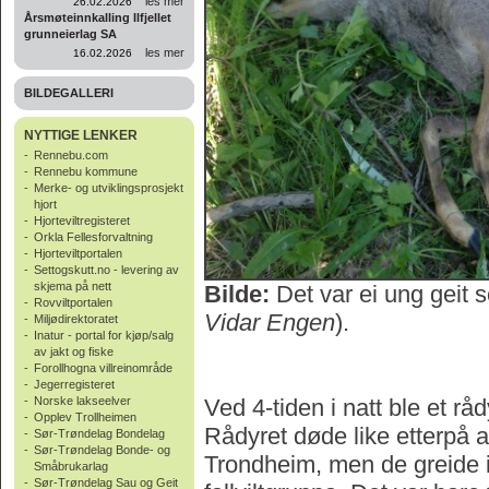
les mer
26.02.2026
Årsmøteinnkalling Ilfjellet
grunneierlag SA
les mer
16.02.2026
BILDEGALLERI
NYTTIGE LENKER
-
Rennebu.com
-
Rennebu kommune
-
Merke- og utviklingsprosjekt
hjort
-
Hjorteviltregisteret
-
Orkla Fellesforvaltning
-
Hjorteviltportalen
-
Settogskutt.no - levering av
skjema på nett
Bilde:
Det var ei ung geit s
-
Rovviltportalen
Vidar Engen
).
-
Miljødirektoratet
-
Inatur - portal for kjøp/salg
av jakt og fiske
-
Forollhogna villreinområde
-
Jegerregisteret
-
Norske lakseelver
Ved 4-tiden i natt ble et r
-
Opplev Trollheimen
Rådyret døde like etterpå a
-
Sør-Trøndelag Bondelag
-
Sør-Trøndelag Bonde- og
Trondheim, men de greide ikk
Småbrukarlag
-
Sør-Trøndelag Sau og Geit