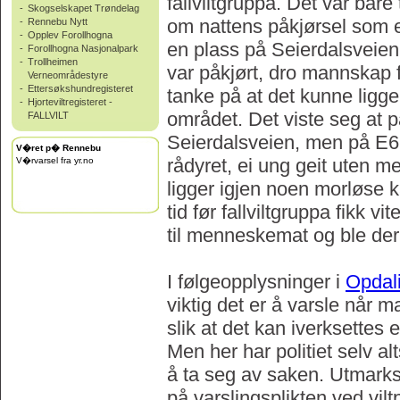
fallviltgruppa. Det var bare t
-
Skogselskapet Trøndelag
om nattens påkjørsel som et
-
Rennebu Nytt
-
Opplev Forollhogna
en plass på Seierdalsveien.
-
Forollhogna Nasjonalpark
-
Trollheimen
var påkjørt, dro mannskap fr
Verneområdestyre
-
Ettersøkshundregisteret
tanke på at det kunne ligge
-
Hjorteviltregisteret -
området. Det viste seg at 
FALLVILT
Seierdalsveien, men på E6 
V�ret p� Rennebu
rådyret, ei ung geit uten me
V�rvarsel fra yr.no
ligger igjen noen morløse k
tid før fallviltgruppa fikk v
til menneskemat og ble de
I følgeopplysninger i
Opdal
viktig det er å varsle når m
slik at det kan iverksettes 
Men her har politiet selv alt
å ta seg av saken. Utmarksr
på varslingsplikten ved vilt