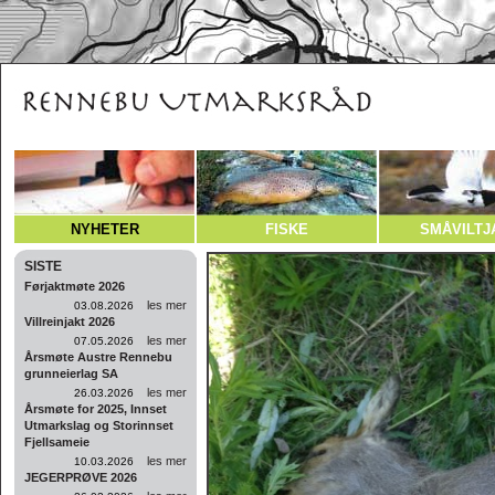
NYHETER
FISKE
SMÅVILTJ
SISTE
Førjaktmøte 2026
les mer
03.08.2026
Villreinjakt 2026
les mer
07.05.2026
Årsmøte Austre Rennebu
grunneierlag SA
les mer
26.03.2026
Årsmøte for 2025, Innset
Utmarkslag og Storinnset
Fjellsameie
les mer
10.03.2026
JEGERPRØVE 2026