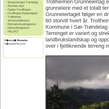
Trollheimen Grunneierlag 
-
Skogselskapet Trøndelag
-
Rennebu Nytt
grunneiere med et totalt te
-
Opplev Forollhogna
Grunneierlaget følger en dr
-
Forollhogna Nasjonalpark
-
Trollheimen
60 storvilt hvert år. Trollh
Verneområdestyre
-
Ettersøkshundregisteret
Kommune i Sør-Trøndelag f
-
Hjorteviltregisteret -
FALLVILT
Terrenget er variert og str
landbrukslandskap og oppov
V�ret p� Rennebu
V�rvarsel fra yr.no
over i fjelliknende terreng