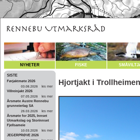
NYHETER
FISKE
SMÅVILTJ
SISTE
Hjortjakt i Trollheime
Førjaktmøte 2026
les mer
03.08.2026
Villreinjakt 2026
les mer
07.05.2026
Årsmøte Austre Rennebu
grunneierlag SA
les mer
26.03.2026
Årsmøte for 2025, Innset
Utmarkslag og Storinnset
Fjellsameie
les mer
10.03.2026
JEGERPRØVE 2026