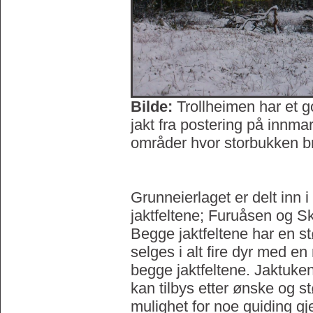
Bilde:
Trollheimen har et go
jakt fra postering på innma
områder hvor storbukken br
Grunneierlaget er delt inn i 
jaktfeltene; Furuåsen og Sk
Begge jaktfeltene har en s
selges i alt fire dyr med en
begge jaktfeltene. Jaktuken
kan tilbys etter ønske og s
mulighet for noe guiding g