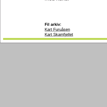
Fil arkiv:
Kart Furuåsen
Kart Skamfjellet