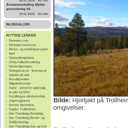
les mer
26.02.2026
Årsmøteinnkalling Ilfjellet
grunneierlag SA
les mer
16.02.2026
BILDEGALLERI
NYTTIGE LENKER
-
Rennebu.com
-
Rennebu kommune
-
Merke- og utviklingsprosjekt
hjort
-
Hjorteviltregisteret
-
Orkla Fellesforvaltning
-
Hjorteviltportalen
-
Settogskutt.no - levering av
skjema på nett
-
Rovviltportalen
-
Miljødirektoratet
-
Inatur - portal for kjøp/salg
av jakt og fiske
-
Forollhogna villreinområde
Bilde:
Hjortjakt på Trollh
-
Jegerregisteret
-
Norske lakseelver
omgivelser.
-
Opplev Trollheimen
-
Sør-Trøndelag Bondelag
-
Sør-Trøndelag Bonde- og
Småbrukarlag
-
Sør-Trøndelag Sau og Geit