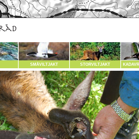
SMÅVILTJAKT
STORVILTJAKT
KADAVR