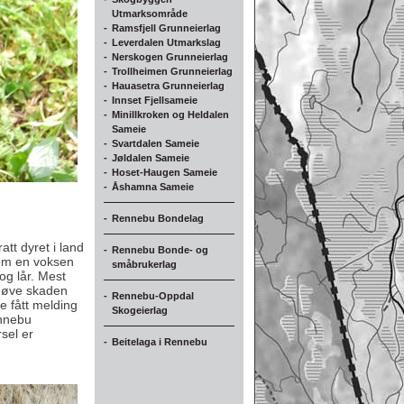
Utmarksområde
-
Ramsfjell Grunneierlag
-
Leverdalen Utmarkslag
-
Nerskogen Grunneierlag
-
Trollheimen Grunneierlag
-
Hauasetra Grunneierlag
-
Innset Fjellsameie
-
Minillkroken og Heldalen
Sameie
-
Svartdalen Sameie
-
Jøldalen Sameie
-
Hoset-Haugen Sameie
-
Åshamna Sameie
-
Rennebu Bondelag
tt dyret i land
-
Rennebu Bonde- og
 om en voksen
småbrukerlag
og lår. Mest
 døve skaden
-
Rennebu-Oppdal
ke fått melding
Skogeierlag
ennebu
sel er
-
Beitelaga i Rennebu