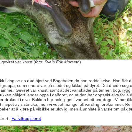
 geviret var knust (
foto: Svein Erik Morseth
)
kk i dag se en død hjort ved Bogahølen da han rodde i elva. Han fikk dra
viltgruppa, som senere var på stedet og kikket på dyret. Det dreide seg
gammel. Geviret var knust, samt at det var skader på tenner, bog, rygg 
ukken påkjørt lenger oppe i dalføret, og at den har oppsøkt elva for å
ler druknet i elva. Bukken har nok ligget i vannet ett par døgn. Vi har ik
t i løpet av siste uka, men vi vet at mangelfull varsling forekommer. R
ker at å kjøre på vilt ikke er ulovlig, men å unnlate å varsle om påkjør
trert i
Fallviltregisteret
.