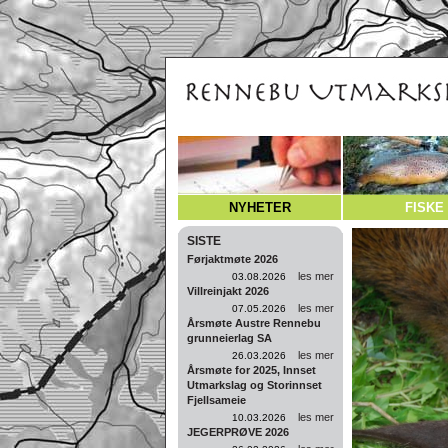
NYHETER
FISKE
SISTE
Førjaktmøte 2026
les mer
03.08.2026
Villreinjakt 2026
les mer
07.05.2026
Årsmøte Austre Rennebu
grunneierlag SA
les mer
26.03.2026
Årsmøte for 2025, Innset
Utmarkslag og Storinnset
Fjellsameie
les mer
10.03.2026
JEGERPRØVE 2026