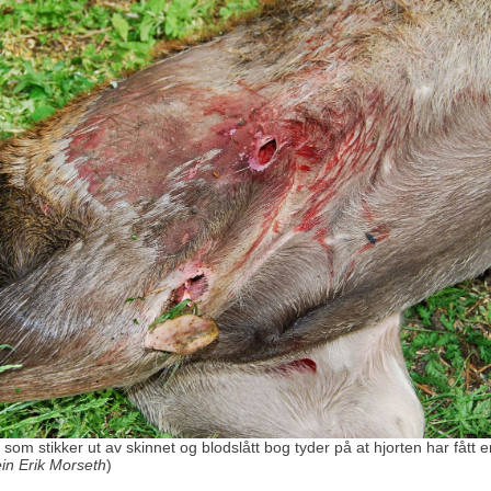
som stikker ut av skinnet og blodslått bog tyder på at hjorten har fått
ein Erik Morseth
)