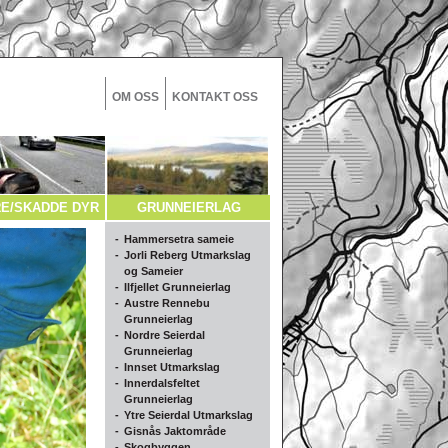
OM OSS
KONTAKT OSS
E/SKADDE DYR
GRUNNEIERLAG
-
Hammersetra sameie
-
Jorli Reberg Utmarkslag
og Sameier
-
Ilfjellet Grunneierlag
-
Austre Rennebu
Grunneierlag
-
Nordre Seierdal
Grunneierlag
-
Innset Utmarkslag
-
Innerdalsfeltet
Grunneierlag
-
Ytre Seierdal Utmarkslag
-
Gisnås Jaktområde
-
Skogbyggen