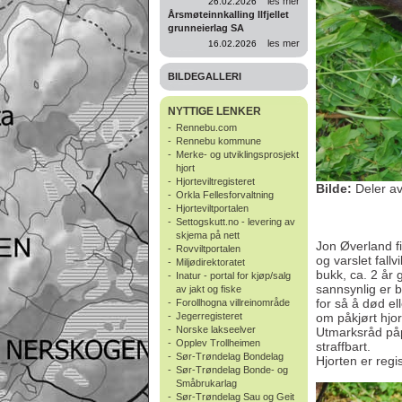
les mer
26.02.2026
Årsmøteinnkalling Ilfjellet
grunneierlag SA
les mer
16.02.2026
BILDEGALLERI
NYTTIGE LENKER
-
Rennebu.com
-
Rennebu kommune
-
Merke- og utviklingsprosjekt
hjort
-
Hjorteviltregisteret
Bilde:
Deler av
-
Orkla Fellesforvaltning
-
Hjorteviltportalen
-
Settogskutt.no - levering av
skjema på nett
Jon Øverland fi
-
Rovviltportalen
og varslet fall
-
Miljødirektoratet
bukk, ca. 2 år 
-
Inatur - portal for kjøp/salg
sannsynlig er b
av jakt og fiske
for så å død el
-
Forollhogna villreinområde
-
Jegerregisteret
om påkjørt hjor
-
Norske lakseelver
Utmarksråd påpe
-
Opplev Trollheimen
straffbart.
-
Sør-Trøndelag Bondelag
Hjorten er regis
-
Sør-Trøndelag Bonde- og
Småbrukarlag
-
Sør-Trøndelag Sau og Geit