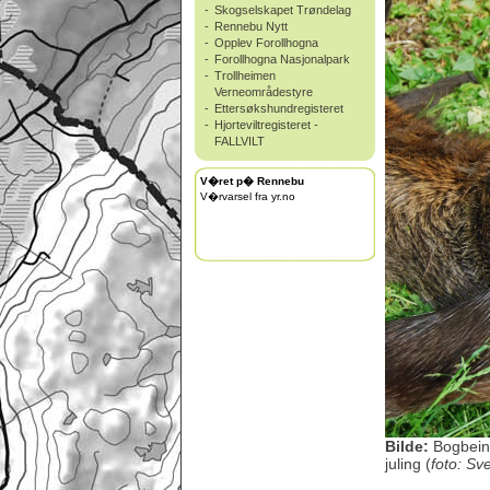
-
Skogselskapet Trøndelag
-
Rennebu Nytt
-
Opplev Forollhogna
-
Forollhogna Nasjonalpark
-
Trollheimen
Verneområdestyre
-
Ettersøkshundregisteret
-
Hjorteviltregisteret -
FALLVILT
V�ret p� Rennebu
V�rvarsel fra yr.no
Bilde:
Bogbein 
juling (
foto: Sv