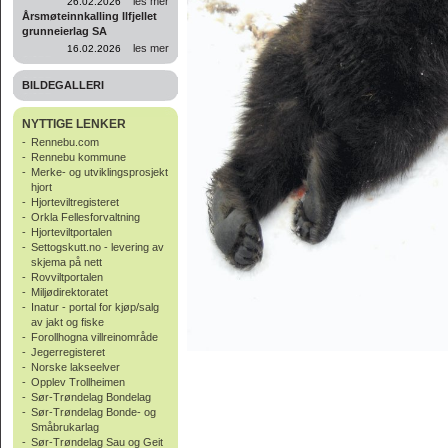
les mer
26.02.2026
Årsmøteinnkalling Ilfjellet
grunneierlag SA
les mer
16.02.2026
BILDEGALLERI
NYTTIGE LENKER
-
Rennebu.com
-
Rennebu kommune
-
Merke- og utviklingsprosjekt
hjort
-
Hjorteviltregisteret
-
Orkla Fellesforvaltning
-
Hjorteviltportalen
-
Settogskutt.no - levering av
skjema på nett
-
Rovviltportalen
-
Miljødirektoratet
-
Inatur - portal for kjøp/salg
av jakt og fiske
-
Forollhogna villreinområde
-
Jegerregisteret
-
Norske lakseelver
-
Opplev Trollheimen
-
Sør-Trøndelag Bondelag
-
Sør-Trøndelag Bonde- og
Småbrukarlag
-
Sør-Trøndelag Sau og Geit