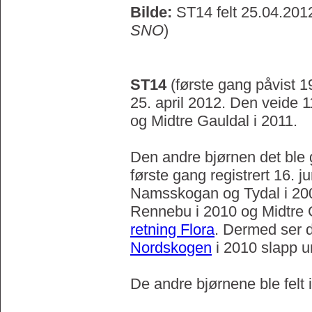
Bilde:
ST14 felt 25.04.2012
SNO
)
ST14
(første gang påvist 19.
25. april 2012. Den veide 1
og Midtre Gauldal i 2011.
Den andre bjørnen det ble gi
første gang registrert 16. j
Namsskogan og Tydal i 200
Rennebu i 2010 og Midtre Ga
retning Flora
. Dermed ser d
Nordskogen
i 2010 slapp u
De andre bjørnene ble felt 