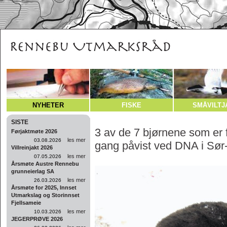
NYHETER
FISKE
SMÅVILTJ
SISTE
3 av de 7 bjørnene som er f
Førjaktmøte 2026
les mer
03.08.2026
gang påvist ved DNA i Sør
Villreinjakt 2026
les mer
07.05.2026
Årsmøte Austre Rennebu
grunneierlag SA
les mer
26.03.2026
Årsmøte for 2025, Innset
Utmarkslag og Storinnset
Fjellsameie
les mer
10.03.2026
JEGERPRØVE 2026