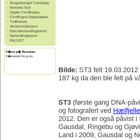
-
Skogselskapet Trøndelag
-
Rennebu Nytt
-
Opplev Forollhogna
-
Forollhogna Nasjonalpark
-
Trollheimen
Verneområdestyre
-
Ettersøkshundregisteret
-
Hjorteviltregisteret -
FALLVILT
V�ret p� Rennebu
V�rvarsel fra yr.no
Bilde:
ST3 felt 19.03.201
187 kg da den ble felt på v
ST3
(første gang DNA-påvi
og fotografert ved
Hælfjell
2012. Den er også påvist i 
Gausdal, Ringebu og Gjøvi
Land i 2009, Gausdal og No