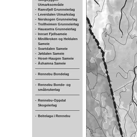
Utmarksområde
-
Ramsfjell Grunneierlag
-
Leverdalen Utmarkslag
-
Nerskogen Grunneierlag
-
Trollheimen Grunneierlag
-
Hauasetra Grunneierlag
-
Innset Fjellsameie
-
Minillkroken og Heldalen
Sameie
-
Svartdalen Sameie
-
Jøldalen Sameie
-
Hoset-Haugen Sameie
-
Åshamna Sameie
-
Rennebu Bondelag
-
Rennebu Bonde- og
småbrukerlag
-
Rennebu-Oppdal
Skogeierlag
-
Beitelaga i Rennebu