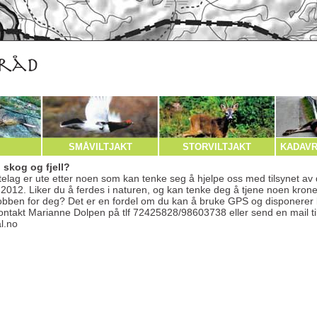
SMÅVILTJAKT
STORVILTJAKT
KADAVR
i skog og fjell?
telag er ute etter noen som kan tenke seg å hjelpe oss med tilsynet av 
2012. Liker du å ferdes i naturen, og kan tenke deg å tjene noen krone
jobben for deg? Det er en fordel om du kan å bruke GPS og disponerer b
kontakt Marianne Dolpen på tlf 72425828/98603738 eller send en mail ti
al.no