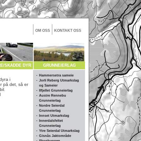
OM OSS
KONTAKT OSS
E/SKADDE DYR
GRUNNEIERLAG
-
Hammersetra sameie
dyra i
-
Jorli Reberg Utmarkslag
r på det, så er
og Sameier
il.
-
Ilfjellet Grunneierlag
l
-
Austre Rennebu
Grunneierlag
-
Nordre Seierdal
Grunneierlag
-
Innset Utmarkslag
-
Innerdalsfeltet
Grunneierlag
-
Ytre Seierdal Utmarkslag
-
Gisnås Jaktområde
-
Skogbyggen