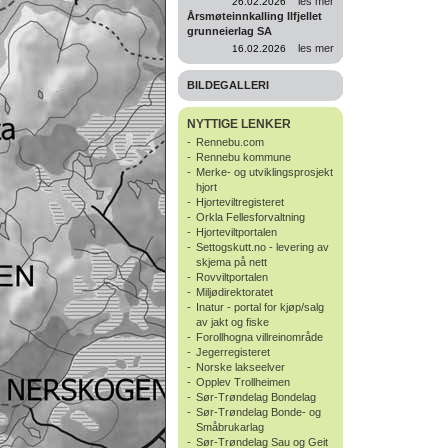
les mer
26.02.2026
Årsmøteinnkalling Ilfjellet
grunneierlag SA
les mer
16.02.2026
BILDEGALLERI
NYTTIGE LENKER
-
Rennebu.com
-
Rennebu kommune
-
Merke- og utviklingsprosjekt
hjort
-
Hjorteviltregisteret
-
Orkla Fellesforvaltning
-
Hjorteviltportalen
-
Settogskutt.no - levering av
skjema på nett
-
Rovviltportalen
-
Miljødirektoratet
-
Inatur - portal for kjøp/salg
av jakt og fiske
-
Forollhogna villreinområde
-
Jegerregisteret
-
Norske lakseelver
-
Opplev Trollheimen
-
Sør-Trøndelag Bondelag
-
Sør-Trøndelag Bonde- og
Småbrukarlag
-
Sør-Trøndelag Sau og Geit