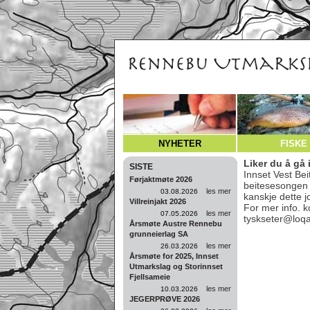
NYHETER
FISKE
Liker du å gå 
SISTE
Innset Vest Bei
Førjaktmøte 2026
beitesesongen 
les mer
03.08.2026
kanskje dette 
Villreinjakt 2026
For mer info. 
les mer
07.05.2026
tyskseter@loq
Årsmøte Austre Rennebu
grunneierlag SA
les mer
26.03.2026
Årsmøte for 2025, Innset
Utmarkslag og Storinnset
Fjellsameie
les mer
10.03.2026
JEGERPRØVE 2026