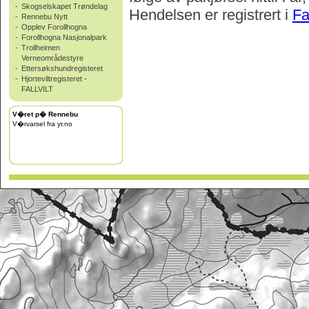
-
Skogselskapet Trøndelag
Hendelsen er registrert i
Fa
-
Rennebu Nytt
-
Opplev Forollhogna
-
Forollhogna Nasjonalpark
-
Trollheimen
Verneområdestyre
-
Ettersøkshundregisteret
-
Hjorteviltregisteret -
FALLVILT
V�ret p� Rennebu
V�rvarsel fra yr.no