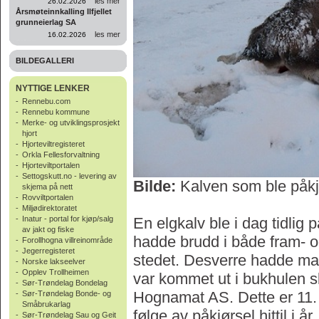
les mer
26.02.2026
Årsmøteinnkalling Ilfjellet
grunneierlag SA
les mer
16.02.2026
BILDEGALLERI
NYTTIGE LENKER
-
Rennebu.com
-
Rennebu kommune
-
Merke- og utviklingsprosjekt
hjort
-
Hjorteviltregisteret
-
Orkla Fellesforvaltning
-
Hjorteviltportalen
-
Settogskutt.no - levering av
Bilde:
Kalven som ble påkjør
skjema på nett
-
Rovviltportalen
-
Miljødirektoratet
-
Inatur - portal for kjøp/salg
En elgkalv ble i dag tidlig 
av jakt og fiske
hadde brudd i både fram- og
-
Forollhogna villreinområde
-
Jegerregisteret
stedet. Desverre hadde m
-
Norske lakseelver
-
Opplev Trollheimen
var kommet ut i bukhulen sl
-
Sør-Trøndelag Bondelag
Hognamat AS. Dette er 11
-
Sør-Trøndelag Bonde- og
Småbrukarlag
følge av påkjørsel hittil i å
-
Sør-Trøndelag Sau og Geit