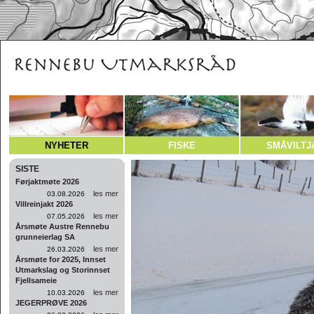
NYHETER
FISKE
SMÅVILTJ
SISTE
Førjaktmøte 2026
les mer
03.08.2026
Villreinjakt 2026
les mer
07.05.2026
Årsmøte Austre Rennebu
grunneierlag SA
les mer
26.03.2026
Årsmøte for 2025, Innset
Utmarkslag og Storinnset
Fjellsameie
les mer
10.03.2026
JEGERPRØVE 2026