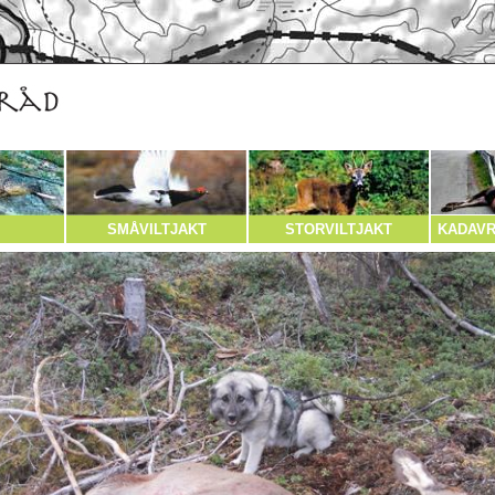
SMÅVILTJAKT
STORVILTJAKT
KADAVR