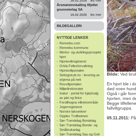
les mer
26.02.2026
Årsmøteinnkalling Ilfjellet
grunneierlag SA
les mer
16.02.2026
BILDEGALLERI
NYTTIGE LENKER
-
Rennebu.com
-
Rennebu kommune
-
Merke- og utviklingsprosjekt
hjort
-
Hjorteviltregisteret
-
Orkla Fellesforvaltning
-
Hjorteviltportalen
Bilde:
Ved bruk
-
Settogskutt.no - levering av
skjema på nett
En hjort ble i 
-
Rovviltportalen
død noen hundr
-
Miljødirektoratet
Også i går form
-
Inatur - portal for kjøp/salg
av jakt og fiske
hjorten, men de
-
Forollhogna villreinområde
Begge tilfellene 
-
Jegerregisteret
fallviltgruppa.
-
Norske lakseelver
-
Opplev Trollheimen
05.11.2011:
Påk
-
Sør-Trøndelag Bondelag
-
Sør-Trøndelag Bonde- og
Småbrukarlag
-
Sør-Trøndelag Sau og Geit