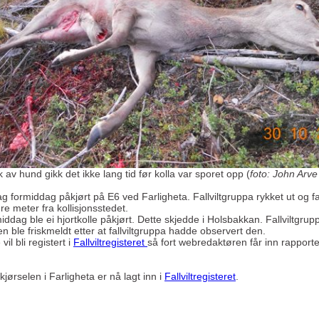
 av hund gikk det ikke lang tid før kolla var sporet opp (
foto: John Arv
dag formiddag påkjørt på E6 ved Farligheta. Fallviltgruppa rykket ut og fa
e meter fra kollisjonsstedet.
iddag ble ei hjortkolle påkjørt. Dette skjedde i Holsbakkan. Fallviltgrupp
n ble friskmeldt etter at fallviltgruppa hadde observert den.
vil bli registert i
Fallviltregisteret
så fort webredaktøren får inn rapporte
jørselen i Farligheta er nå lagt inn i
Fallviltregisteret
.