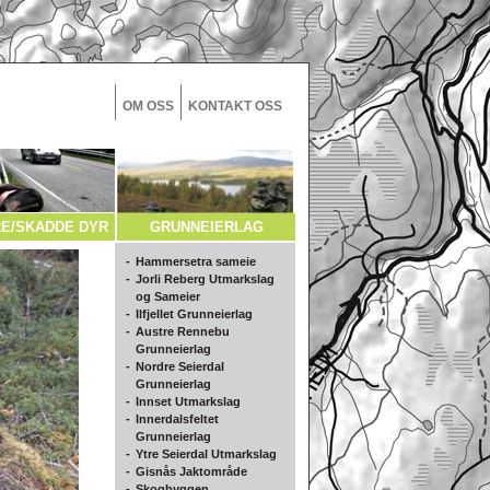
OM OSS
KONTAKT OSS
E/SKADDE DYR
GRUNNEIERLAG
-
Hammersetra sameie
-
Jorli Reberg Utmarkslag
og Sameier
-
Ilfjellet Grunneierlag
-
Austre Rennebu
Grunneierlag
-
Nordre Seierdal
Grunneierlag
-
Innset Utmarkslag
-
Innerdalsfeltet
Grunneierlag
-
Ytre Seierdal Utmarkslag
-
Gisnås Jaktområde
-
Skogbyggen