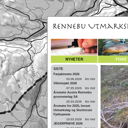
NYHETER
FISKE
SISTE
Førjaktmøte 2026
les mer
03.08.2026
Villreinjakt 2026
les mer
07.05.2026
Årsmøte Austre Rennebu
grunneierlag SA
les mer
26.03.2026
Årsmøte for 2025, Innset
Utmarkslag og Storinnset
Fjellsameie
les mer
10.03.2026
JEGERPRØVE 2026