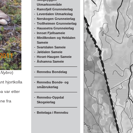
Utmarksområde
-
Ramsfjell Grunneierlag
-
Leverdalen Utmarkslag
-
Nerskogen Grunneierlag
-
Trollheimen Grunneierlag
-
Hauasetra Grunneierlag
-
Innset Fjellsameie
-
Minillkroken og Heldalen
Sameie
-
Svartdalen Sameie
-
Jøldalen Sameie
-
Hoset-Haugen Sameie
-
Åshamna Sameie
-
Rennebu Bondelag
e Nybro
)
nt hjortkolla
-
Rennebu Bonde- og
småbrukerlag
a var etter
-
Rennebu-Oppdal
ne fra
Skogeierlag
-
Beitelaga i Rennebu